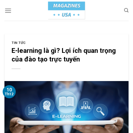
Skip
to
content
TIN TỨC
E-learning là gì? Lợi ích quan trọng
của đào tạo trực tuyến
10
Th12