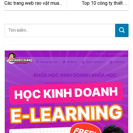
Các trang web rao vặt mua
Top 10 công ty thiết kế
bán đăng tin miễn phí và hiệu
website học trực tuyến uy tín
quả