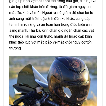
gió giúp bảo vệ mắt khỏi tác động của gió, cát, bụi và
các tạp chất khác trên đường, từ đó giảm nguy cơ
mắt đỏ, khô và mỏi. Ngoài ra, nó giảm độ chói lọi từ
ánh sáng mặt trời hoặc ánh đèn xe khác, cung cấp
tầm nhìn rõ ràng và an toàn hơn trong điều kiện ánh
sáng mạnh. Thứ ba, kính chắn gió ngăn chặn các vật
thể ngoại lai như côn trùng, mảnh đá hoặc cặp kính
khác tiếp xúc với mắt, bảo vệ mắt khỏi nguy cơ tổn
thương.