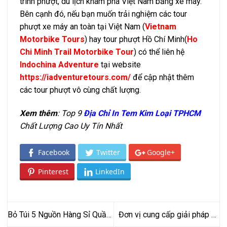
trình phượt, du lịch khám phá Việt Nam bằng xe máy.
Bên cạnh đó, nếu bạn muốn trải nghiệm các tour
phượt xe máy an toàn tại Việt Nam (
Vietnam
Motorbike Tours
) hay tour phượt Hồ Chí Minh(
Ho
Chi Minh Trail Motorbike Tour
) có thể liên hệ
Indochina Adventure
tại website
https://iadventuretours.com/
để cập nhật thêm
các tour phượt vô cùng chất lượng.
Xem thêm
: Top 9
Địa Chỉ In Tem Kim Loại TPHCM
Chất Lượng Cao Uy Tín Nhất
Facebook
Twitter
Google+
Pinterest
LinkedIn
Bỏ Túi 5 Nguồn Hàng Sỉ Quần
Đơn vị cung cấp giải pháp an