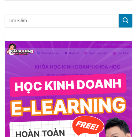
Áo Chất Lượng, Giá Tốt, Được
ninh PANACO – Uy tín, chất
Ưa Chuộng Nhất
lượng