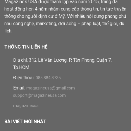
Magazines USA được thành lập vào năm 2015, trang đã
hoạt động hơn 4 năm nhằm cung cấp thông tin, tin tức truyền
thông cho người định cư ở Mỹ. Với nhiều nội dung phong phú
như công nghệ, marketing, đời sống – pháp luật, thế giới, du
lịch.
THÔNG TIN LIÊN HỆ
Địa chỉ: 312 Lê Văn Lương, P. Tân Phong, Quận 7,
Tp.HCM
Điện thoại:
085 884 8735
Email:
magazineusa@gmail.com
support@magazineusa.com
magazineusa
BÀI VIẾT MỚI NHẤT