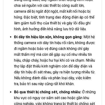
chia sẻ nguồn với các thiết bị công suất lớn,
camera dễ bị ngắt đột ngột, mất kết nối hoặc bị
hỏng. Đặc biệt, tình trạng dao động điện áp có thể
làm giảm tuổi thọ của thiết bị và gây lỗi đầu ghi
hình, ảnh hưởng đến khả năng lưu trữ dữ liệu.
Đi dây tín hiệu lộn xộn, không gọn gàng:
Một hệ
thống camera với dây tín hiệu rối rắm, không được
đi ngầm hoặc bảo vệ đúng cách không chỉ gây
mất thẩm mỹ mà còn dễ gặp sự cố như nhiễu tín
hiệu, chập cháy, hoặc hư hại khi có va chạm. Nhiều
thợ lắp đặt thiếu kinh nghiệm còn để dây điện và
dây tín hiệu đi sát nhau, gây ra hiện tượng nhiễu từ.
Nếu không đánh dấu và phân loại dây, việc kiểm
tra, bảo trì sau này cũng rất khó khăn.
Bỏ qua thiết bị chống sét, chống nhiễu:
Ở những
khu vực có nguy cơ sấm sét cao hoặc gần khu
công nghiệp, việc không trang bị thiết bị chống sét