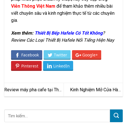
Viễn Thông Việt Nam
để tham khảo thêm nhiều bài
viết chuyên sâu và kinh nghiệm thực tế từ các chuyên
gia.
Xem thêm:
Thiết Bị Bếp Hafele Có Tốt Không
?
Review Các Loại Thiết Bị Hafele Nổi Tiếng Hiện Nay
Facebook
Twitter
Google+
Pinterest
LinkedIn
Review máy pha cafe tại Thế
Kinh Nghiệm Mở Cửa Hàng
Giới Máy Pha – Liệu có đáng
Kim Khí Hiệu Quả, Kinh Doanh
mua?
Bền Vững