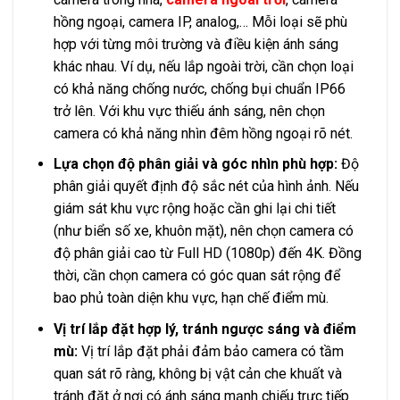
hồng ngoại, camera IP, analog,… Mỗi loại sẽ phù
hợp với từng môi trường và điều kiện ánh sáng
khác nhau. Ví dụ, nếu lắp ngoài trời, cần chọn loại
có khả năng chống nước, chống bụi chuẩn IP66
trở lên. Với khu vực thiếu ánh sáng, nên chọn
camera có khả năng nhìn đêm hồng ngoại rõ nét.
Lựa chọn độ phân giải và góc nhìn phù hợp:
Độ
phân giải quyết định độ sắc nét của hình ảnh. Nếu
giám sát khu vực rộng hoặc cần ghi lại chi tiết
(như biển số xe, khuôn mặt), nên chọn camera có
độ phân giải cao từ Full HD (1080p) đến 4K. Đồng
thời, cần chọn camera có góc quan sát rộng để
bao phủ toàn diện khu vực, hạn chế điểm mù.
Vị trí lắp đặt hợp lý, tránh ngược sáng và điểm
mù:
Vị trí lắp đặt phải đảm bảo camera có tầm
quan sát rõ ràng, không bị vật cản che khuất và
tránh đặt ở nơi có ánh sáng mạnh chiếu trực tiếp