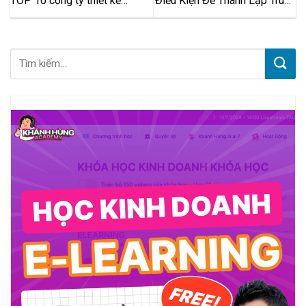
TOP 10 công ty thiết kế
Điều Kiện Để Thành Lập Trung
website tin tức chuyên nghiệp
Tâm Tiếng Anh Là Gì?