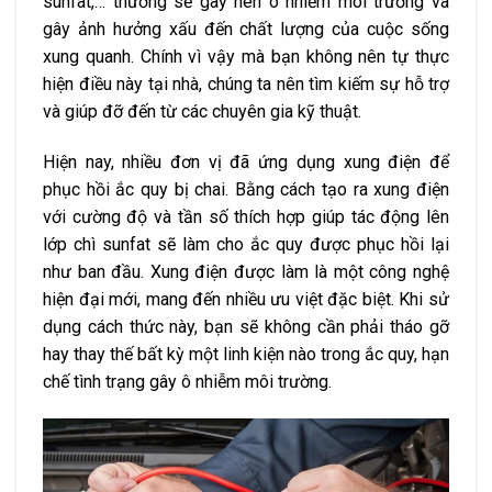
sunfat,… thường sẽ gây nên ô nhiễm môi trường và
gây ảnh hưởng xấu đến chất lượng của cuộc sống
xung quanh. Chính vì vậy mà bạn không nên tự thực
hiện điều này tại nhà, chúng ta nên tìm kiếm sự hỗ trợ
và giúp đỡ đến từ các chuyên gia kỹ thuật.
Hiện nay, nhiều đơn vị đã ứng dụng xung điện để
phục hồi ắc quy bị chai. Bằng cách tạo ra xung điện
với cường độ và tần số thích hợp giúp tác động lên
lớp chì sunfat sẽ làm cho ắc quy được phục hồi lại
như ban đầu. Xung điện được làm là một công nghệ
hiện đại mới, mang đến nhiều ưu việt đặc biệt. Khi sử
dụng cách thức này, bạn sẽ không cần phải tháo gỡ
hay thay thế bất kỳ một linh kiện nào trong ắc quy, hạn
chế tình trạng gây ô nhiễm môi trường.