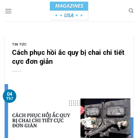
Skip
to
content
TIN TỨC
Cách phục hồi ắc quy bị chai chi tiết
cực đơn giản
04
Th7