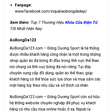
Fanpage:
www.facebook.com/inquanaobongdadep/
Xem thêm:
Top 7 Thương Hiệu
Khóa Cửa Điện Tử
Tốt Nhất Hiện Nay
AoBongDa123
AoBongDa123.com – Đông Dương Sport là hệ thống
được nhiều khách hàng công nhận là một trong những
shop quần áo đá bóng đi đầu trong lĩnh vực thể thao
nói chung và lĩnh vực bóng đá nói riêng. Tại đây
chuyên cung cấp đồ dùng, quần áo thể thao, giúp
khách hàng có thể thỏa sức lựa chọn và mua sắm các
mặt hàng tùy theo nhu cầu và sở thích cá nhân.
AoBongDa123.com – Đông Dương Sport còn sở hữu
hệ thống website chuyên nghiệp để phục vụ khách
hàng có nhu cầu mua online hoặc ở xa. Ngoài ra