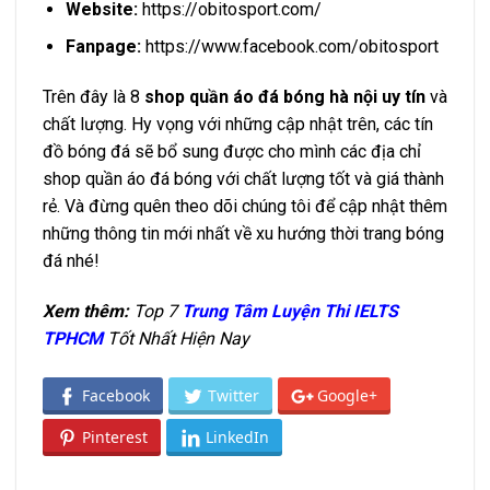
Website:
https://obitosport.com/
Fanpage:
https://www.facebook.com/obitosport
Trên đây là 8
sh
op quần áo đá bóng hà nội
uy tín
và
chất lượng. Hy vọng với những cập nhật trên, các tín
đồ bóng đá sẽ bổ sung được cho mình các địa chỉ
shop quần áo đá bóng với chất lượng tốt và giá thành
rẻ. Và đừng quên theo dõi chúng tôi để cập nhật thêm
những thông tin mới nhất về xu hướng thời trang bóng
đá nhé!
Xem thêm:
Top 7
Trung Tâm Luyện Thi IELTS
TPHCM
Tốt Nhất Hiện Nay
Facebook
Twitter
Google+
Pinterest
LinkedIn