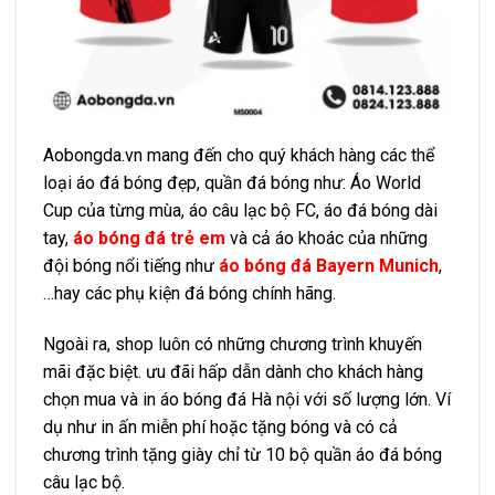
Aobongda.vn mang đến cho quý khách hàng các thể
loại áo đá bóng đẹp, quần đá bóng như: Áo World
Cup của từng mùa, áo câu lạc bộ FC, áo đá bóng dài
tay,
áo bóng đá trẻ em
và cả áo khoác của những
đội bóng nổi tiếng như
áo bóng đá Bayern Munich
,
…hay các phụ kiện đá bóng chính hãng.
Ngoài ra, shop luôn có những chương trình khuyến
mãi đặc biệt. ưu đãi hấp dẫn dành cho khách hàng
chọn mua và in áo bóng đá Hà nội với số lượng lớn. Ví
dụ như in ấn miễn phí hoặc tặng bóng và có cả
chương trình tặng giày chỉ từ 10 bộ quần áo đá bóng
câu lạc bộ.