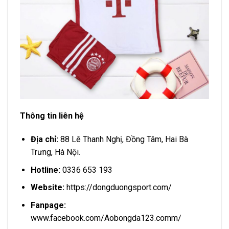
Thông tin liên hệ
Địa chỉ:
88 Lê Thanh Nghị, Đồng Tâm, Hai Bà
Trưng, Hà Nội.
Hotline:
0336 653 193
Website:
https://dongduongsport.com/
Fanpage:
www.facebook.com/Aobongda123.comm/