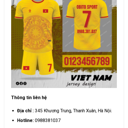
Thông tin liên hệ
Địa chỉ :
345 Khương Trung, Thanh Xuân, Hà Nội.
Hotline:
0988381037