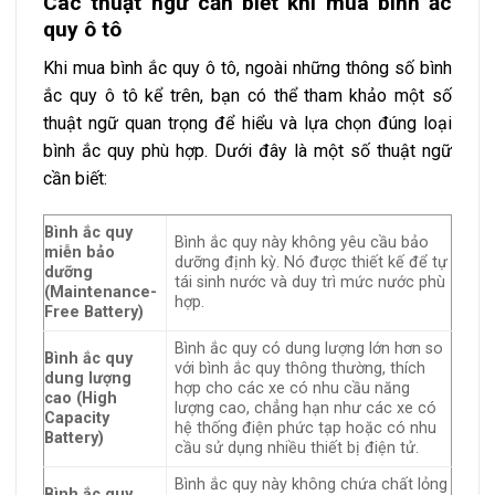
Các thuật ngữ cần biết khi mua bình ắc
quy ô tô
Khi mua bình ắc quy ô tô, ngoài những thông số bình
ắc quy ô tô kể trên, bạn có thể tham khảo một số
thuật ngữ quan trọng để hiểu và lựa chọn đúng loại
bình ắc quy phù hợp. Dưới đây là một số thuật ngữ
cần biết:
Bình ắc quy
Bình ắc quy này không yêu cầu bảo
miễn bảo
dưỡng định kỳ. Nó được thiết kế để tự
dưỡng
tái sinh nước và duy trì mức nước phù
(Maintenance-
hợp.
Free Battery)
Bình ắc quy có dung lượng lớn hơn so
Bình ắc quy
với bình ắc quy thông thường, thích
dung lượng
hợp cho các xe có nhu cầu năng
cao (High
lượng cao, chẳng hạn như các xe có
Capacity
hệ thống điện phức tạp hoặc có nhu
Battery)
cầu sử dụng nhiều thiết bị điện tử.
Bình ắc quy này không chứa chất lỏng
Bình ắc quy