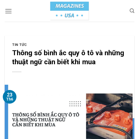
Skip
to
content
TIN TỨC
Thông số bình ắc quy ô tô và những
thuật ngữ cần biết khi mua
23
Th6