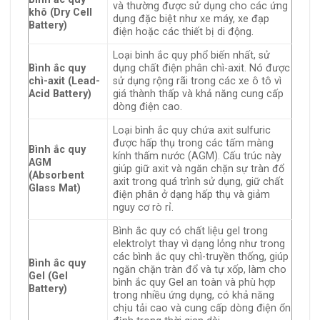
và thường được sử dụng cho các ứng
khô (Dry Cell
dụng đặc biệt như xe máy, xe đạp
Battery)
điện hoặc các thiết bị di động.
Loại bình ắc quy phổ biến nhất, sử
Bình ắc quy
dụng chất điện phân chì-axit. Nó được
chì-axit (Lead-
sử dụng rộng rãi trong các xe ô tô vì
Acid Battery)
giá thành thấp và khả năng cung cấp
dòng điện cao.
Loại bình ắc quy chứa axit sulfuric
được hấp thụ trong các tấm màng
Bình ắc quy
kính thấm nước (AGM). Cấu trúc này
AGM
giúp giữ axit và ngăn chặn sự tràn đổ
(Absorbent
axit trong quá trình sử dụng, giữ chất
Glass Mat)
điện phân ở dạng hấp thụ và giảm
nguy cơ rò rỉ.
Bình ắc quy có chất liệu gel trong
elektrolyt thay vì dạng lỏng như trong
các bình ắc quy chì-truyền thống, giúp
Bình ắc quy
ngăn chặn tràn đổ và tự xốp, làm cho
Gel (Gel
bình ắc quy Gel an toàn và phù hợp
Battery)
trong nhiều ứng dụng, có khả năng
chịu tải cao và cung cấp dòng điện ổn