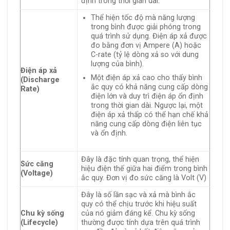
định trong thời gian dài.
Thể hiện tốc độ mà năng lượng
trong bình được giải phóng trong
quá trình sử dụng. Điện áp xả được
đo bằng đơn vị Ampere (A) hoặc
C-rate (tỷ lệ dòng xả so với dung
lượng của bình).
Điện áp xả
Một điện áp xả cao cho thấy bình
(Discharge
ắc quy có khả năng cung cấp dòng
Rate)
điện lớn và duy trì điện áp ổn định
trong thời gian dài. Ngược lại, một
điện áp xả thấp có thể hạn chế khả
năng cung cấp dòng điện liên tục
và ổn định.
Đây là đặc tính quan trọng, thể hiện
Sức căng
hiệu điện thế giữa hai điểm trong bình
(Voltage)
ắc quy. Đơn vị đo sức căng là Volt (V)
Đây là số lần sạc và xả mà bình ắc
quy có thể chịu trước khi hiệu suất
Chu kỳ sống
của nó giảm đáng kể. Chu kỳ sống
(Lifecycle)
thường được tính dựa trên quá trình