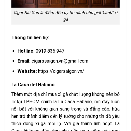
Cigar Sài Gòn là điểm đến uy tín dành cho giới “sành” xì
gà
Thông tin liên hệ:
Hotline:
0919 836 947
Email:
cigarssaigon.vn@gmail.com
Website:
https://cigarsaigon.vn/
La Casa del Habano
Thêm một địa chỉ mua xì gà chất lượng không nên bỏ
lỡ tại TP.HCM chính là La Casa Habano, nơi đây luôn
nổi bật với không gian sang trọng và đẳng cấp, hứa
hẹn trở thành điểm đến lý tưởng cho những tín đồ yêu
thích dòng xì gà mới lạ. Với giá thành linh hoạt, La
Casa Habano đáp ứng nhu cầu mua sắm của mọi