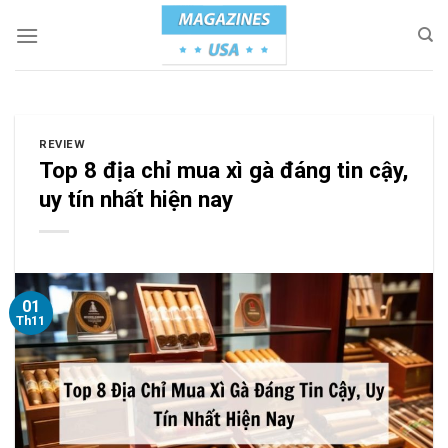
Skip
to
content
REVIEW
Top 8 địa chỉ mua xì gà đáng tin cậy,
uy tín nhất hiện nay
01
Th11