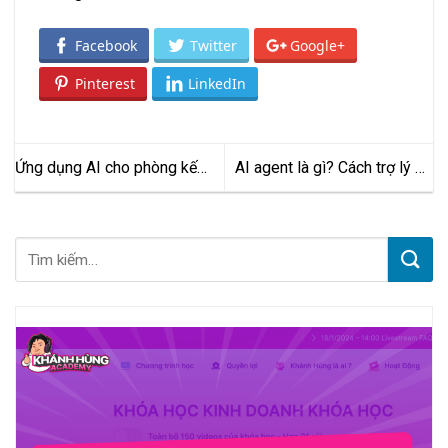
Facebook
Twitter
Google+
Pinterest
LinkedIn
Ứng dụng AI cho phòng kế
AI agent là gì? Cách trợ lý số
toán: Khi công nghệ giúp bạn
đang len vào đời sống và
hết lo hóa đơn cuối tháng
công việc hằng ngày