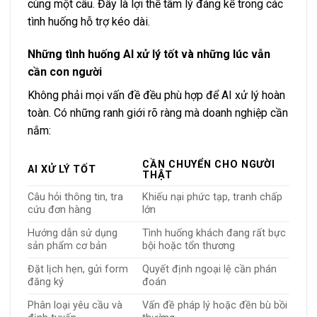
cùng một câu. Đây là lợi thế tâm lý đáng kể trong các
tình huống hỗ trợ kéo dài.
Những tình huống AI xử lý tốt và những lúc vẫn
cần con người
Không phải mọi vấn đề đều phù hợp để AI xử lý hoàn
toàn. Có những ranh giới rõ ràng mà doanh nghiệp cần
nắm:
CẦN CHUYỂN CHO NGƯỜI
AI XỬ LÝ TỐT
THẬT
Câu hỏi thông tin, tra
Khiếu nại phức tạp, tranh chấp
cứu đơn hàng
lớn
Hướng dẫn sử dụng
Tình huống khách đang rất bực
sản phẩm cơ bản
bội hoặc tổn thương
Đặt lịch hẹn, gửi form
Quyết định ngoại lệ cần phán
đăng ký
đoán
Phân loại yêu cầu và
Vấn đề pháp lý hoặc đền bù bồi