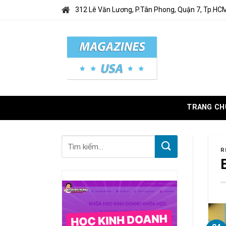
Skip
312 Lê Văn Lương, P.Tân Phong, Quận 7, Tp.HC
to
content
TRANG CH
R