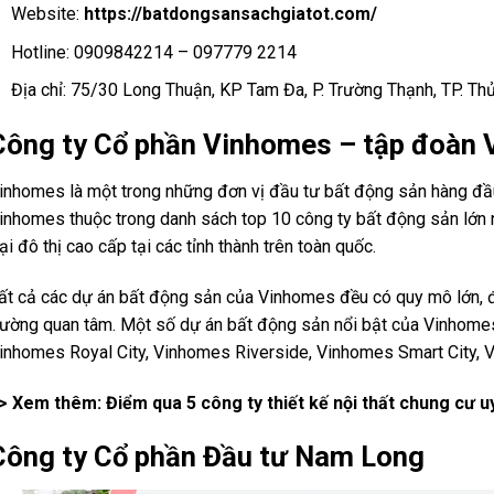
Website:
https://batdongsansachgiatot.com/
Hotline: 0909842214 – 097779 2214
Địa chỉ: 75/30 Long Thuận, KP Tam Đa, P. Trường Thạnh, TP. T
Công ty Cổ phần Vinhomes – tập đoàn 
inhomes là một trong những đơn vị đầu tư bất động sản hàng đầu
inhomes thuộc trong danh sách top 10 công ty bất động sản lớn n
ại đô thị cao cấp tại các tỉnh thành trên toàn quốc.
ất cả các dự án bất động sản của Vinhomes đều có quy mô lớn, đ
rường quan tâm. Một số dự án bất động sản nổi bật của Vinhome
inhomes Royal City, Vinhomes Riverside, Vinhomes Smart City,
> Xem thêm: Điểm qua 5
công ty thiết kế nội thất chung cư
uy
Công ty Cổ phần Đầu tư Nam Long