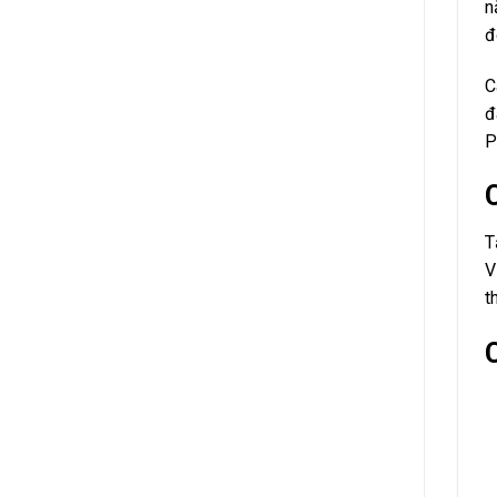
n
đ
C
đ
P
T
V
t