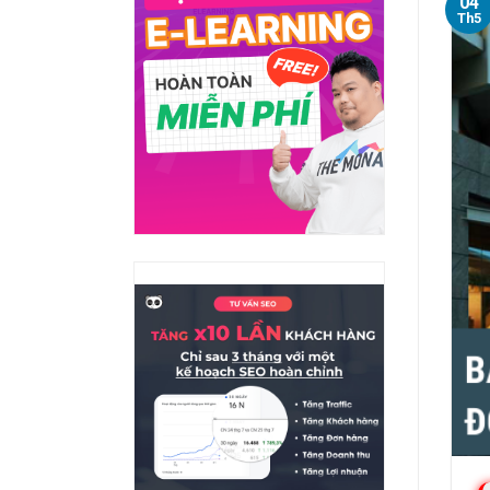
04
Th5