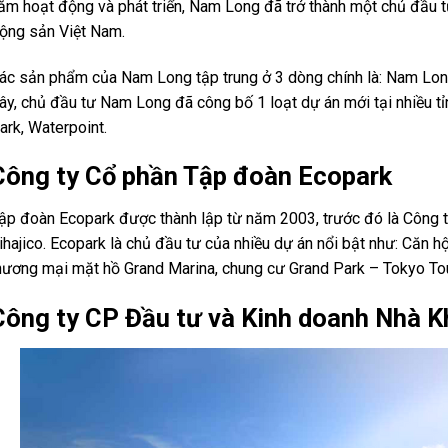
ăm hoạt động và phát triển, Nam Long đã trở thành một chủ đầu t
ộng sản Việt Nam.
ác sản phẩm của Nam Long tập trung ở 3 dòng chính là: Nam L
ây, chủ đầu tư Nam Long đã công bố 1 loạt dự án mới tại nhiều tỉn
ark, Waterpoint.
Công ty Cổ phần Tập đoàn Ecopark
ập đoàn Ecopark được thành lập từ năm 2003, trước đó là Công ty
ihajico. Ecopark là chủ đầu tư của nhiều dự án nổi bật như: Căn h
hương mại mặt hồ Grand Marina, chung cư Grand Park – Tokyo To
Công ty CP Đầu tư và Kinh doanh Nhà K