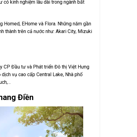
ư có kinh nghiệm lâu dài trong ngành bất
ong Homed, EHome và Flora. Những năm gần
h thành trên cả nước như: Akari City, Mizuki
 CP Đầu tư và Phát triển Đô thị Việt Hưng
ộ dịch vụ cao cấp Central Lake, Nhà phố
uch,…
hang Điền