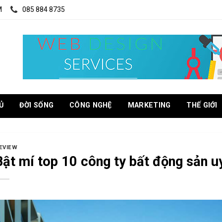
M
085 884 8735
Ủ
ĐỜI SỐNG
CÔNG NGHỆ
MARKETING
THẾ GIỚI
EVIEW
Bật mí top 10 công ty bất động sản u