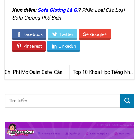
Xem thêm
:
Sofa Giường Là Gì
? Phân Loại Các Loại
Sofa Giường Phổ Biến
Facebook
Twitter
Google+
Pinterest
LinkedIn
Chi Phí Mở Quán Cafe: Cần
Top 10 Khóa Học Tiếng Nhật
Bao Nhiêu Vốn Để Khởi
Uy Tín Tại Hà Nội Được Học
Nghiệp Thành Công?
Viên Đánh Giá Cao Nhất