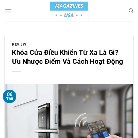
Skip
to
content
REVIEW
Khóa Cửa Điều Khiển Từ Xa Là Gì?
Ưu Nhược Điểm Và Cách Hoạt Động
06
Th8