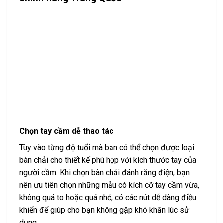
Chọn tay cầm dễ thao tác
Tùy vào từng độ tuổi mà bạn có thể chọn được loại
bàn chải cho thiết kế phù hợp với kích thước tay của
người cầm. Khi chọn bàn chải đánh răng điện, bạn
nên ưu tiên chọn những mẫu có kích cỡ tay cầm vừa,
không quá to hoặc quá nhỏ, có các nút dễ dàng điều
khiển để giúp cho bạn không gặp khó khăn lúc sử
dụng.
Thiết kế đơn giản, dễ dàng lắp đặt
Bạn nên lựa chọn các sản phẩm có thiết kế đơn giản,
dễ dàng tháo rời các bộ phận để thuận tiện hơn cho
việc vệ sinh lại sau khi sử dụng, điều này còn giúp
bạn tiết kiệm nhiều công sức, thời gian và đảm bảo