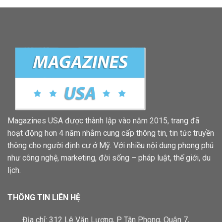
Magazines USA được thành lập vào năm 2015, trang đã
hoạt động hơn 4 năm nhằm cung cấp thông tin, tin tức truyền
thông cho người định cư ở Mỹ. Với nhiều nội dung phong phú
như công nghệ, marketing, đời sống – pháp luật, thế giới, du
lịch.
THÔNG TIN LIÊN HỆ
Địa chỉ: 312 Lê Văn Lương, P. Tân Phong, Quận 7,
Tp.HCM
Điện thoại:
085 884 8735
Email:
magazineusa@gmail.com
support@magazineusa.com
magazineusa