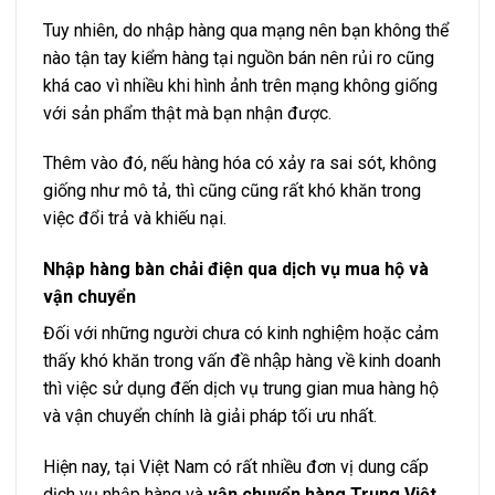
giống như mô tả, thì cũng cũng rất khó khăn trong
việc đổi trả và khiếu nại.
Nhập hàng bàn chải điện qua dịch vụ mua hộ và
vận chuyển
Đối với những người chưa có kinh nghiệm hoặc cảm
thấy khó khăn trong vấn đề nhập hàng về kinh doanh
thì việc sử dụng đến dịch vụ trung gian mua hàng hộ
và vận chuyển chính là giải pháp tối ưu nhất.
Hiện nay, tại Việt Nam có rất nhiều đơn vị dung cấp
dịch vụ nhập hàng và
vận chuyển hàng Trung Việt
,
một trong số đó có thể kế đến như là:
Aliorder
Company
, Order Plus, Cẩm Thạch Company,…
Khi sử dụng dịch vụ này, bạn sẽ nắm rõ được thông
tin về sản phẩm cũng như tình trạng vận chuyển đơn
hàng. Bên cạnh đó, sự tiện lợi, an toàn, chính sách và