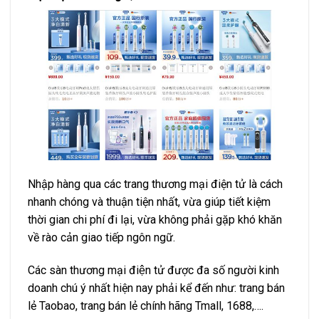
Nhập hàng qua các trang thương mại điện tử là cách
nhanh chóng và thuận tiện nhất, vừa giúp tiết kiệm
thời gian chi phí đi lại, vừa không phải gặp khó khăn
về rào cản giao tiếp ngôn ngữ.
Các sàn thương mại điện tử được đa số người kinh
doanh chú ý nhất hiện nay phải kể đến như: trang bán
lẻ Taobao, trang bán lẻ chính hãng Tmall, 1688,….
Tuy nhiên, do nhập hàng qua mạng nên bạn không thể
nào tận tay kiểm hàng tại nguồn bán nên rủi ro cũng
khá cao vì nhiều khi hình ảnh trên mạng không giống
với sản phẩm thật mà bạn nhận được.
Thêm vào đó, nếu hàng hóa có xảy ra sai sót, không