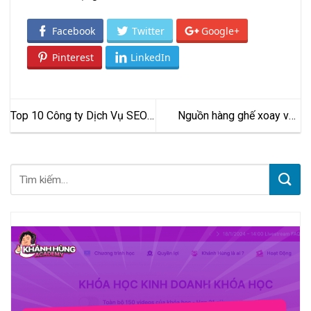
Facebook
Twitter
Google+
Pinterest
LinkedIn
Top 10 Công ty Dịch Vụ SEO
Nguồn hàng ghế xoay văn
Tổng Thể Website Chuyên
phòng Trung Quốc GIÁ TẬN
Nghiệp (2022)
GỐC