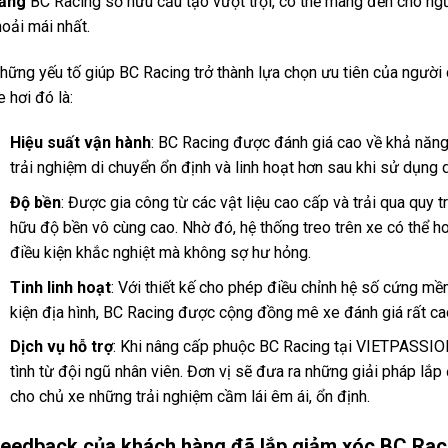
ăng
BC Racing sở hữu cấu tạo vượt trội, có thể mang đến cho ngư
hoải mái nhất.
hững yếu tố giúp BC Racing trở thành lựa chọn ưu tiên của người 
e hơi đó là:
Hiệu suất vận hành
: BC Racing được đánh giá cao về khả năn
trải nghiệm di chuyển ổn định và linh hoạt hơn sau khi sử dụng
Độ bền
: Được gia công từ các vật liệu cao cấp và trải qua quy 
hữu độ bền vô cùng cao. Nhờ đó, hệ thống treo trên xe có thể 
điều kiện khắc nghiệt mà không sợ hư hỏng.
Tinh linh hoạt
: Với thiết kế cho phép điều chỉnh hệ số cứng mềm
kiện địa hình, BC Racing được cộng đồng mê xe đánh giá rất cao 
Dịch vụ hỗ trợ
: Khi nâng cấp phuộc BC Racing tại VIETPASSIO
tình từ đội ngũ nhân viên. Đơn vị sẽ đưa ra những giải pháp l
cho chủ xe những trải nghiệm cầm lái êm ái, ổn định.
eedback của khách hàng đã lắp giảm xóc BC Ra