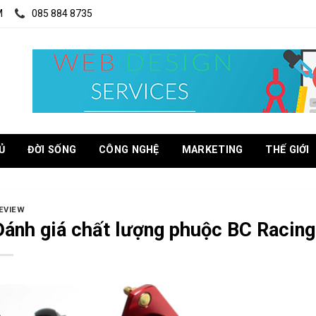
M
085 884 8735
Ủ
ĐỜI SỐNG
CÔNG NGHỆ
MARKETING
THẾ GIỚI
EVIEW
Đánh giá chất lượng phuộc BC Racin