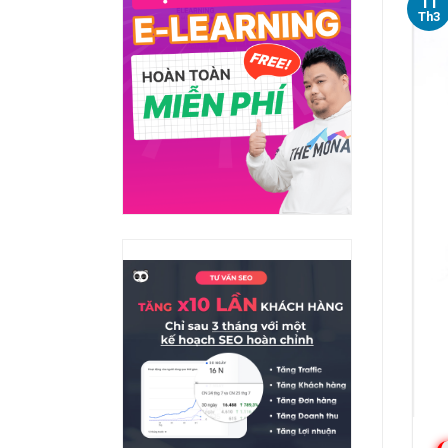
11
Th3