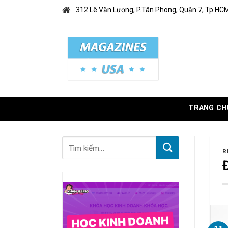
Skip
312 Lê Văn Lương, P.Tân Phong, Quận 7, Tp.HC
to
content
TRANG CH
R