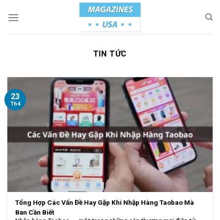
Skip
to
content
TIN TỨC
23
Th4
Tổng Hợp Các Vấn Đề Hay Gặp Khi Nhập Hàng Taobao Mà
Bạn Cần Biết