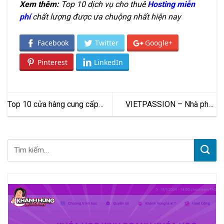
Xem thêm:
Top 10 dịch vụ cho thuê
Hosting miễn
phí
chất lượng được ưa chuộng nhất hiện nay
Facebook
Twitter
Google+
Pinterest
LinkedIn
Top 10 cửa hàng cung cấp
VIETPASSION – Nhà phân
phuộc ô tô uy tín chính hãng
phối độc quyền các thương
giá tốt nhất
hiệu phuộc hiệu năng cao cấp