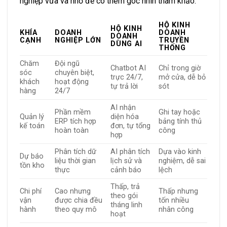
nghiệp vừa và nhỏ để có thêm góc nhìn tham khảo.
HỘ KINH
HỘ KINH
KHÍA
DOANH
DOANH
DOANH
CẠNH
NGHIỆP LỚN
TRUYỀN
DÙNG AI
THỐNG
Chăm
Đội ngũ
Chatbot AI
Chỉ trong giờ
sóc
chuyên biệt,
trực 24/7,
mở cửa, dễ bỏ
khách
hoạt động
tự trả lời
sót
hàng
24/7
AI nhận
Phần mềm
Ghi tay hoặc
Quản lý
diện hóa
ERP tích hợp
bảng tính thủ
kế toán
đơn, tự tổng
hoàn toàn
công
hợp
Phân tích dữ
AI phân tích
Dựa vào kinh
Dự báo
liệu thời gian
lịch sử và
nghiệm, dễ sai
tồn kho
thực
cảnh báo
lệch
Thấp, trả
Chi phí
Cao nhưng
Thấp nhưng
theo gói
vận
được chia đều
tốn nhiều
tháng linh
hành
theo quy mô
nhân công
hoạt