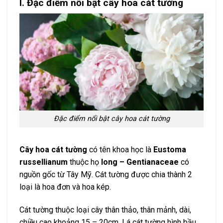
I. Đặc điểm nổi bật cây hoa cát tường
Đặc điểm nổi bật cây hoa cát tường
Cây hoa cát tường
có tên khoa học là
Eustoma
russellianum
thuộc họ
long – Gentianaceae
có
nguồn gốc từ Tây Mỹ. Cát tường được chia thành 2
loại là hoa đơn và hoa kép.
Cát tường thuộc loại cây thân thảo, thân mảnh, dài,
chiều cao khoảng 15 – 20cm. Lá cát tường hình bầu