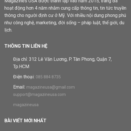
Magazines USA được thành lập vào năm 2015, trang đã
hoạt động hơn 4 năm nhằm cung cấp thông tin, tin tức truyền
thông cho người định cư ở Mỹ. Với nhiều nội dung phong phú
như công nghệ, marketing, đời sống – pháp luật, thế giới, du
lịch.
THÔNG TIN LIÊN HỆ
Địa chỉ: 312 Lê Văn Lương, P. Tân Phong, Quận 7,
Tp.HCM
Điện thoại:
085 884 8735
Email:
magazineusa@gmail.com
support@magazineusa.com
magazineusa
BÀI VIẾT MỚI NHẤT