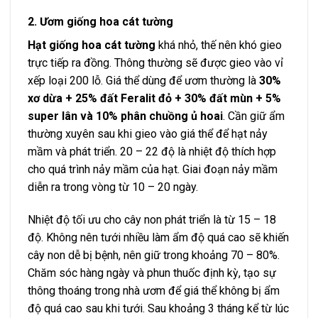
2. Ươm giống hoa cát tường
Hạt giống hoa cát tường
khá nhỏ, thế nên khó gieo
trực tiếp ra đồng. Thông thường sẽ được gieo vào vỉ
xếp loại 200 lỗ. Giá thể dùng để ươm thường là
30%
xơ dừa + 25% đất Feralit đỏ + 30% đất mùn + 5%
super lân và 10% phân chuồng ủ hoai
. Cần giữ ẩm
thường xuyên sau khi gieo vào giá thể để hạt nảy
mầm và phát triển. 20 – 22 độ là nhiệt độ thích hợp
cho quá trình nảy mầm của hạt. Giai đoạn nảy mầm
diễn ra trong vòng từ 10 – 20 ngày.
Nhiệt độ tối ưu cho cây non phát triển là từ 15 – 18
độ. Không nên tưới nhiều làm ẩm độ quá cao sẽ khiến
cây non dễ bị bệnh, nên giữ trong khoảng 70 – 80%.
Chăm sóc hàng ngày và phun thuốc định kỳ, tạo sự
thông thoáng trong nhà ươm để giá thể không bị ẩm
độ quá cao sau khi tưới. Sau khoảng 3 tháng kể từ lúc