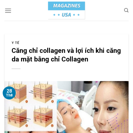
Skip
to
content
Y TẾ
Căng chỉ collagen và lợi ích khi căng
da mặt bằng chỉ Collagen
28
Th8